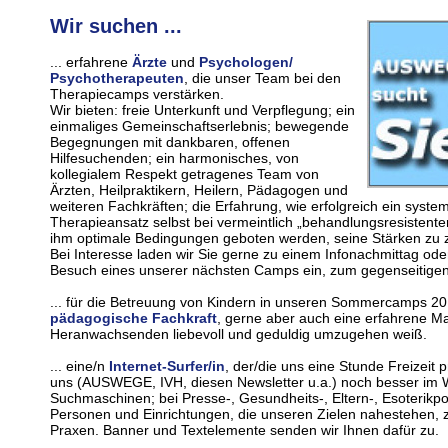
Wir suchen ...
... erfahrene
Ärzte
und
Psychologen/
Psychotherapeuten
, die unser Team bei den
Therapiecamps verstärken.
Wir bieten: freie Unterkunft und Verpflegung; ein
einmaliges Gemeinschaftserlebnis; bewegende
Begegnungen mit dankbaren, offenen
Hilfesuchenden; ein harmonisches, von
kollegialem Respekt getragenes Team von
Ärzten, Heilpraktikern, Heilern, Pädagogen und
weiteren Fachkräften; die Erfahrung, wie erfolgreich ein system
Therapieansatz selbst bei vermeintlich „behandlungsresistent
ihm optimale Bedingungen geboten werden, seine Stärken zu 
Bei Interesse laden wir Sie gerne zu einem Infonachmittag ode
Besuch eines unserer nächsten Camps ein, zum gegenseitige
... für die Betreuung von Kindern in unseren Sommercamps 2
pädagogische Fachkraft
, gerne aber auch eine erfahrene Ma
Heranwachsenden liebevoll und geduldig umzugehen weiß.
... eine/n
Internet-Surfer/in
, der/die uns eine Stunde Freizeit
uns (AUSWEGE, IVH, diesen Newsletter u.a.) noch besser im We
Suchmaschinen; bei Presse-, Gesundheits-, Eltern-, Esoterik
Personen und Einrichtungen, die unseren Zielen nahestehen, z.
Praxen. Banner und Textelemente senden wir Ihnen dafür zu.