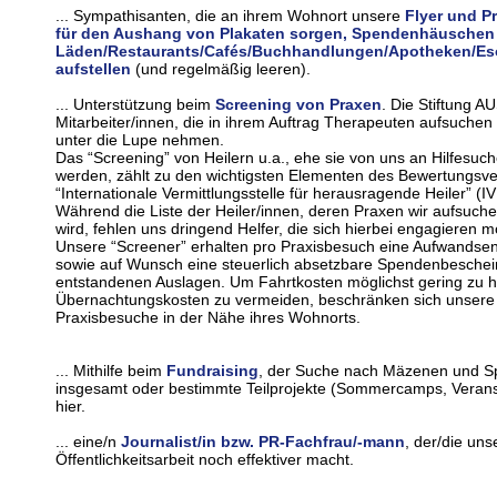
... Sympathisanten, die an ihrem Wohnort unsere
Flyer und P
für den Aushang von Plakaten sorgen, Spendenhäuschen 
Läden/Restaurants/Cafés/Buchhandlungen/Apotheken/Esot
aufstellen
(und regelmäßig leeren).
... Unterstützung beim
Screening von Praxen
. Die Stiftung 
Mitarbeiter/innen, die in ihrem Auftrag Therapeuten aufsuch
unter die Lupe nehmen.
Das “Screening” von Heilern u.a., ehe sie von uns an Hilfesu
werden, zählt zu den wichtigsten Elementen des Bewertungsve
“Internationale Vermittlungsstelle für herausragende Heiler” (
Während die Liste der Heiler/innen, deren Praxen wir aufsuch
wird, fehlen uns dringend Helfer, die sich hierbei engagieren 
Unsere “Screener” erhalten pro Praxisbesuch eine Aufwandse
sowie auf Wunsch eine steuerlich absetzbare Spendenbeschein
entstandenen Auslagen. Um Fahrtkosten möglichst gering zu h
Übernachtungskosten zu vermeiden, beschränken sich unsere “
Praxisbesuche in der Nähe ihres Wohnorts.
... Mithilfe beim
Fundraising
, der Suche nach Mäzenen und 
insgesamt oder bestimmte Teilprojekte (Sommercamps, Veranst
hier.
... eine/n
Journalist/in bzw. PR-Fachfrau/-mann
, der/die un
Öffentlichkeitsarbeit noch effektiver macht.