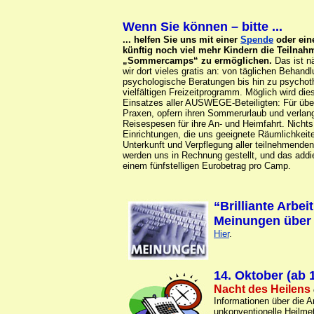
Wenn Sie können – bitte ...
... helfen Sie uns mit einer
Spende
oder ein
künftig noch viel mehr Kindern die Teilnah
„Sommercamps“ zu ermöglichen.
Das ist n
wir dort vieles gratis an: von täglichen Behan
psychologische Beratungen bis hin zu psychot
vielfältigen Freizeitprogramm. Möglich wird di
Einsatzes aller AUSWEGE-Beteiligten: Für übe
Praxen, opfern ihren Sommerurlaub und verlange
Reisespesen für ihre An- und Heimfahrt. Nicht
Einrichtungen, die uns geeignete Räumlichkeit
Unterkunft und Verpflegung aller teilnehmen
werden uns in Rechnung gestellt, und das addi
einem fünfstelligen Eurobetrag pro Camp.
“Brilliante Arbeit
Meinungen
übe
Hier
.
14. Oktober (ab
Nacht des Heilens
Informationen über die A
unkonventionelle Heilm