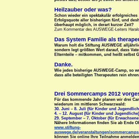
Heilzauber oder was?
Schon wieder ein spektakulär erfolgreiche
Erfolgsquote aller bisherigen fünf, und desh
überhaupt möglich, in derart kurzer Zeit?
Zum Kommentar des AUSWEGE-Leiters Haral
Das System Familie als therap
Warum holt die Stiftung AUSWEGE alljährlic
sondern legt größten Wert darauf, dass Vate
Elternteile – mitkommen, und heißt selbst
Danke.
Wie jedes bisherige AUSWEGE-Camp, so wur
dass alle beteiligten Therapeuten rein ehre
Drei Sommercamps 2012 vorge
Für das kommende Jahr planen wir drei Cam
wiederum im mittleren Schwarzwald:
30. Juni – 8. Juli (für Kinder und Jugendlich
4. – 12. August (für Kinder und Jugendliche
29. September – 7. Oktober (für Erwachsene
Nähere Informationen finden Sie ab Ende O
www.stiftung-
auswege.de/veranstaltungen/sommercamps.
können Sie online Ihre Teilnahme anmelden