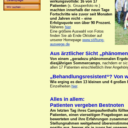
wirkungsvollste: 16 von 17
Patienten
(s. Gruupenfoto re.)
machten innerhalb der neun Tage
Fortschritte wie zuvor seit Monaten
und Jahren nicht – eine
Erfolgsquote von über 90 Prozent.
Näheres
hier
.
Eine größere Auswahl von Fotos
finden Sie ab Ende Oktober auf
unserer Homepage
www.stiftung-
auswege.de
Aus ärztlicher Sicht „phänomen
Von einem „geradezu phänomenalen Ergebnis
diesjährigen Sommercamps
, nachdem er si
allen 17 Patienten einschließlich ihrer Angehöri
„Behandlungsresistent“? Von 
Wie erging es den 13 kleinen und 4 große
Einzelheiten
hier
.
Alles in allem:
Patienten vergeben Bestnoten
Am letzten Tag ihres Campaufenthalts füllt
Patienten, einen vierseitigen Fragebogen 
bewerteten und ihre Erfahrungen zusammenf
Stellungnahmen weitgehend übereinstimmend
positiv aus, besser als je zuvor bei unser