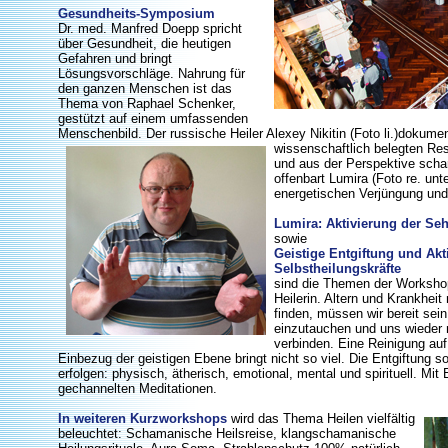
Gesundheits-Symposium
Dr. med. Manfred Doepp spricht
über Gesundheit, die heutigen
Gefahren und bringt
Lösungsvorschläge. Nahrung für
den ganzen Menschen ist das
Thema von Raphael Schenker,
gestützt auf einem umfassenden
Menschenbild. Der russische Heiler Alexey Nikitin (Foto li.)dokumen
wissenschaftlich belegten Res
und aus der Perspektive scha
offenbart Lumira (Foto re. unt
energetischen Verjüngung un
Lumira: Aktivierung der Seh
sowie
Geistige Entgiftung und Akt
Selbstheilungskräfte
sind die Themen der Worksho
Heilerin. Altern und Krankhei
finden, müssen wir bereit sein
einzutauchen und uns wieder m
verbinden. Eine Reinigung au
Einbezug der geistigen Ebene bringt nicht so viel. Die Entgiftung s
erfolgen: physisch, ätherisch, emotional, mental und spirituell. Mit
gechannelten Meditationen.
In weiteren Kurzworkshops
wird das Thema Heilen vielfältig
beleuchtet: Schamanische Heilsreise, klangschamanische