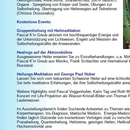
Heilungsrituale, Aura-Soma, Strahlenschutz 100% natürlich,
Organe - Spiegelung von Körper und Seele; Übungen zur
Selbstheilung, Übertragung von Heilenergien auf Teilnehmer
(Christos Drossinakis).
Kostenlose Events:
Gruppenheilung mit Heilmeditation
Pascal K’in Greub aktiviert mit hochfrequentiger Energie und
der Unterstützung von Lichtwesen, Engeln und Meistern die
Selbstheilungskräfte der Anwesenden.
Healings auf der Aktionsbühne
Ausgewiesene Heiler erwarten Sie zu Einzelbehandlungen, u.a. Mi
Pascal K’in Greub aus Mexiko, Frank Schlachter und international 
Russland.
Heilungs-Meditation mit George Paul Huber
Lassen Sie sich vom bekannten Schweizer Heiler auf eine lichtvolle
Sie tiefe meditative Erfahrungen, die Ihre Selbstheilungskräfte anr
Weitere Highlights sind Pascal Voggenhuber, Karin Tag und Ruth M
Konzert mit Life-Projektion als Wasser-Kristall-Bilder von Thomas 
Lauterwasser.
Im Ausstellungsbereich finden Suchende Antworten zu Themen wie
Körpertherapien, Iris-Diagnose, tibetische Medizin, Energie-Medizi
finden täglich Dutzende von kostenlosen Vorträgen statt zu versc
Pranaheilung, Quantenheilung, Heilsteine, geistiges Heilen, Heilkra
Hochsensitivität usw.