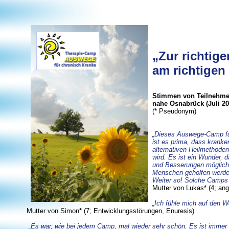
„Zur richtige
am richtigen
Stimmen von Teilnehme
nahe Osnabrück (Juli 20
(* Pseudonym)
„Dieses Auswege-Camp fan
ist es prima, dass krank
alternativen Heilmethoden
wird. Es ist ein Wunder,
und Besserungen möglich 
Menschen geholfen werde
Weiter so! Solche Camps s
Mutter von Lukas* (4; ang
„Ich fühle mich auf den W
Mutter von Simon* (7; Entwicklungsstörungen, Enuresis)
„Es war, wie bei jedem Camp, mal wieder sehr schön. Es ist immer t