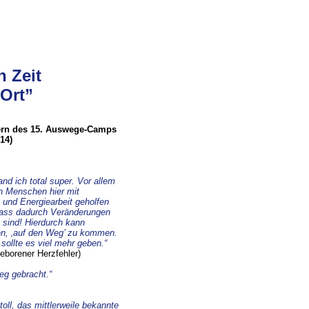
n Zeit
 Ort”
rn des 15. Auswege-Camps
14)
d ich total super. Vor allem
en Menschen hier mit
 und Energiearbeit geholfen
 dass dadurch Veränderungen
sind! Hierdurch kann
n, ‚auf den Weg’ zu kommen.
ollte es viel mehr geben.“
eborener Herzfehler)
eg gebracht.“
oll, das mittlerweile bekannte