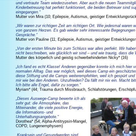
und vertraute Team wiederzusehen. Aber auch die neuen Teammitgli
Kinderbetreuung hat perfekt funktioniert, die beiden Betreuer sind su
eingegangen.“
Mutter von Mira (10; Epilepsie, Autismus, geistiger Entwicklungsrüc
„Wir waren zur richtigen Zeit am richtigen Ort. Wie jedesmal waren 
von ganzem Herzen. Es gab wieder sehr interessante Begegnungen u
Gespräche.“
Mutter von Pauline (11; Epilepsie, Autismus, geistiger Entwicklungs
„Von der ersten Minute bis zum Schluss war alles perfekt. Wir haben
nicht beschreiben, wie glücklich wir sind – und wie traurig, dass die
Mutter des körperlich und geistig schwerbehinderten Nicky* (16)
„Ich fand es echt Klasse! Anderen gegenüber konnte ich mich hier vi
normalen Alltag. Das war möglich, weil dieses Camp ein geschütztes
diese Stiftung und die Camps weiterempfehlen, weil ich gespürt und 
mir wie bei den Anderen. Unzufrieden? Da fällt mir nix ein. Macht bi
Ich bitte alle Engel, dafür zu sorgen.“
Myriam* (44; Trauma durch Missbrauch, Schlafstörungen, Erschöpf
„Dieses Auswege-Camp bewerte ich als
sehr gut: die Atmosphäre, das
Miteinander, die viele positive Energie,
die Informations- und
Unterhaltungsangebote.“
Dorothea* (54; Alpha-Antitrypsin-Mangel,
COPD, Lungenemphysem)
„Kranksein und Gesundwerden sind