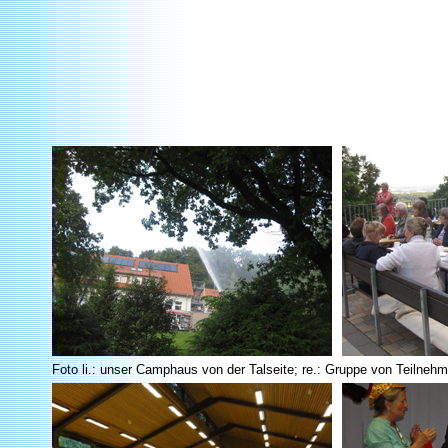
Foto li.: unser Camphaus von der Talseite; re.: Gruppe von Teilneh