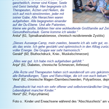
ganzheitlich, immer sind Körper, Seele
und Geist beteiligt. Hier begegnete ich
Therapeuten, Ärzten und Heilern, die
sich auf mich einstimmten, jeder mit
seiner Gabe, Alle Hierarchien waren
aufgehoben. Alle begegneten einander
auf der Du-Ebene. Und alle Patienten,
kleine wie große, bildeten hier eine wohlwollende Großfamilie auf Zei
Gesundheitsurlaub. Gerne komme ich wieder.“
Anita* (61; Spinalkanalstenose, chronisch rezidivierende Zystitis)
„Dieses Auswege-Camp, mein zweites, bewerte ich als sehr gut, es 
als das erste. Ich gehe gestärkt und optimistisch in den Alltag zur
voller Energie. Die Gruppe war sehr harmonisch.“
Gerald* (60; Bluthochdruck, Knie-, Muskelschmerzen)
„Alles war gut. Ich habe mich aufgehoben gefühlt.“
Anja* (61; Diabetes, chronische Schmerzen, Arthrose)
„Alle Ärzte und Therapeuten haben sich wundervoll um uns gekümmer
alle Behandlungen, Tipps und Ratschläge, die ich von euch bekam.“
Vera* (62; chronische Magen-/Darmbeschwerden, Polyarthrose, dep
„Beeindruckt hat mich ein sehr offener und selbstverständlicher Um
Lebendigkeit mancher Kinder.“
Horst* (62; Polycythämie)
Foto o.: Kinder und Erwachsene während des “Abschlussfests” am 