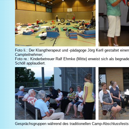
Foto li.: Der Klangtherapeut und -pädagoge Jörg Kerll gestaltet einen
Campteilnehmer;
Foto re.: Kinderbetreuer Ralf Ehmke (Mitte) erweist sich als begnade
Schöll applaudiert.
Gesprächsgruppen während des traditionellen Camp-Abschlussfests