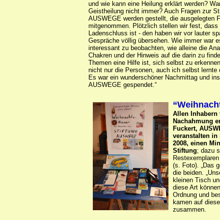
und wie kann eine Heilung erklärt werden? War
Geistheilung nicht immer? Auch Fragen zur St
AUSWEGE werden gestellt, die ausgelegten F
mitgenommen. Plötzlich stellen wir fest, dass
Ladenschluss ist - den haben wir vor lauter s
Gespräche völlig übersehen. Wie immer war e
interessant zu beobachten, wie alleine die Ana
Chakren und der Hinweis auf die darin zu find
Themen eine Hilfe ist, sich selbst zu erkenne
nicht nur die Personen, auch ich selbst lernte 
Es war ein wunderschöner Nachmittag und ins
AUSWEGE gespendet.“
“Weihnach
Allen Inhabern
Nachahmung em
Fuckert, AUSWE
veranstalten i
2008, einen Mi
Stiftung
; dazu s
Restexemplaren 
(s. Foto). „Das g
die beiden. „Uns
kleinen Tisch un
diese Art können
Ordnung und bes
kamen auf dies
zusammen.