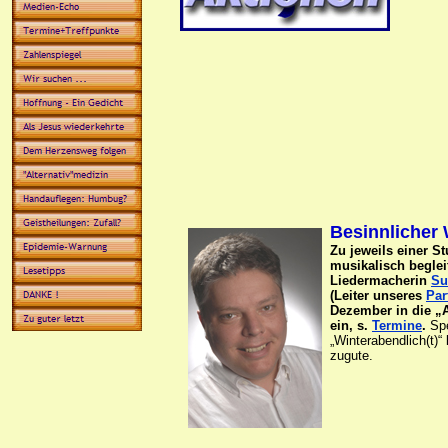
Besinnlicher
Zu jeweils einer S
musikalisch beglei
Liedermacherin
Su
(Leiter unseres
Par
Dezember in die „A
ein, s.
Termine
.
Sp
„Winterabendlich(t
zugute.