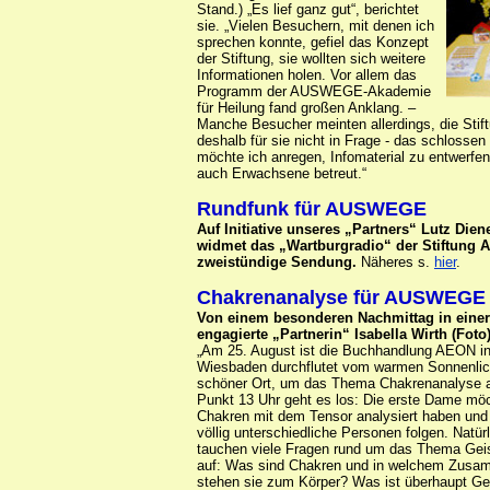
Stand.) „Es lief ganz gut“, berichtet
sie. „Vielen Besuchern, mit denen ich
sprechen konnte, gefiel das Konzept
der Stiftung, sie wollten sich weitere
Informationen holen. Vor allem das
Programm der AUSWEGE-Akademie
für Heilung fand großen Anklang. –
Manche Besucher meinten allerdings, die Stift
deshalb für sie nicht in Frage - das schlosse
möchte ich anregen, Infomaterial zu entwerfen,
auch Erwachsene betreut.“
Rundfunk für AUSWEGE
Auf Initiative unseres „Partners“ Lutz Die
widmet das „Wartburgradio“ der Stiftung
zweistündige Sendung.
Näheres s.
hier
.
Chakrenanalyse für AUSWEGE
Von einem besonderen Nachmittag in einer
engagierte „Partnerin“ Isabella Wirth (Fot
„Am 25. August ist die Buchhandlung AEON i
Wiesbaden durchflutet vom warmen Sonnenlich
schöner Ort, um das Thema Chakrenanalyse a
Punkt 13 Uhr geht es los: Die erste Dame möc
Chakren mit dem Tensor analysiert haben und 
völlig unterschiedliche Personen folgen. Natürl
tauchen viele Fragen rund um das Thema Geis
auf: Was sind Chakren und in welchem Zus
stehen sie zum Körper? Was ist überhaupt Ge