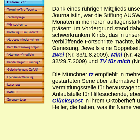
Dank eines rührigen Mitglieds uns
Journalistin, war die Stiftung AU
Monaten in mehreren auflagenstarke
präsent. Im Vordergrund stand dabe
schwerkranken Kinds, das in uns
verblüffende Fortschritte machte, bi
Genesung. Jeweils eine Doppelsei
zwei
(Nr. 33/1.8.2009),
Mini
(Nr. 4
32/29.7.2009) und
TV für mich
(Nr
Die Münchner
tz
empfiehlt in mehr
gestarteten Serie über alternative H
Vermittlungsstelle für herausragend
Anlaufstelle für Hilfesuchende, ebe
Glückspost
in ihrem Oktoberheft u
Heiler, die halten, was ihr Name ver